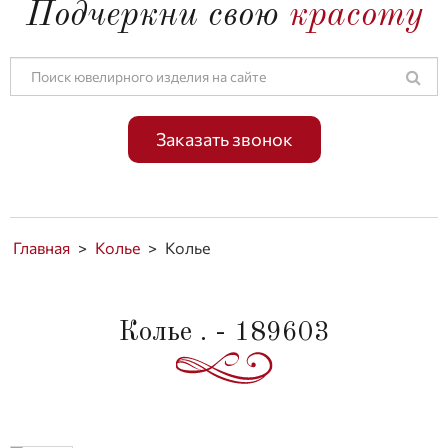
Подчеркни свою
красоту
Заказать звонок
Главная
>
Колье
>
Колье
Колье . - 189603