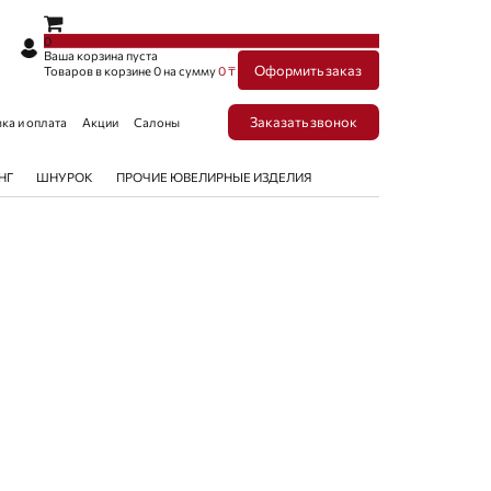
×
×
0
Ваша корзина пуста
Оформить заказ
Товаров в корзине
0
на сумму
0 ₸
Заказать звонок
ка и оплата
Акции
Салоны
НГ
ШНУРОК
ПРОЧИЕ ЮВЕЛИРНЫЕ ИЗДЕЛИЯ