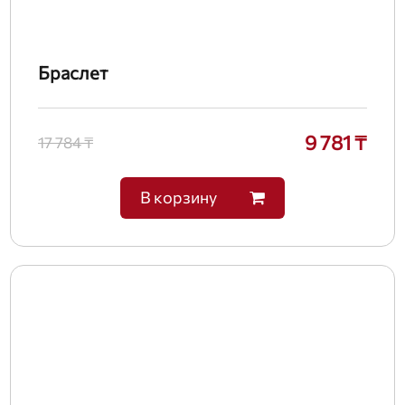
Браслет
9 781 ₸
17 784 ₸
В корзину