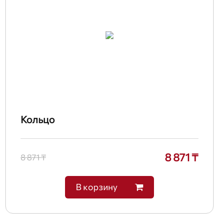
Кольцо
8 871 ₸
8 871 ₸
В корзину