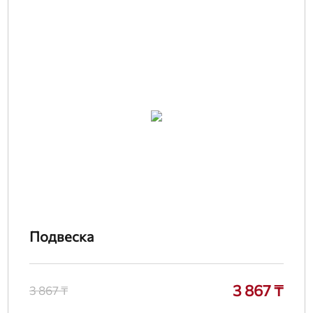
Подвеска
3 867 ₸
3 867 ₸