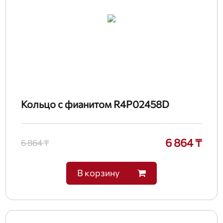
Кольцо с фианитом R4P02458D
6 864 ₸
6 864 ₸
В корзину