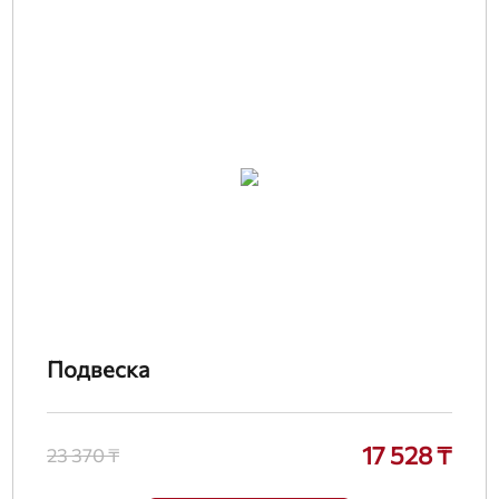
Подвеска
17 528 ₸
23 370 ₸