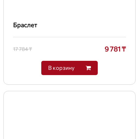
Браслет
9 781 ₸
17 784 ₸
В корзину