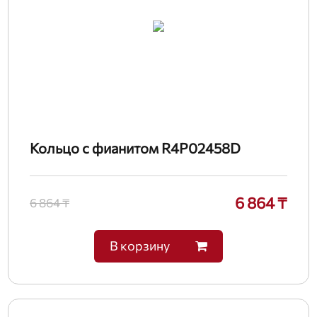
Кольцо с фианитом R4P02458D
6 864 ₸
6 864 ₸
В корзину