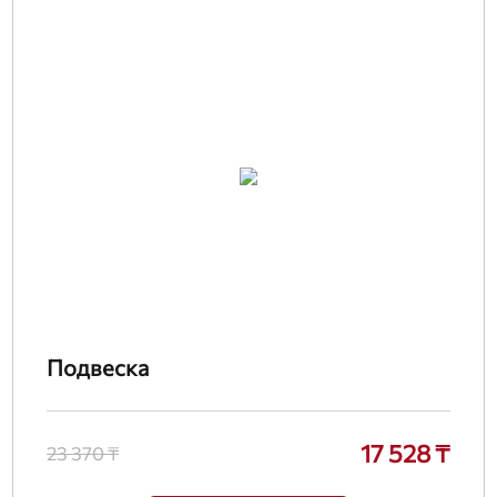
Подвеска
17 528 ₸
23 370 ₸