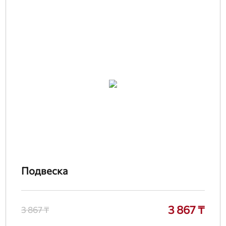
Подвеска
3 867 ₸
3 867 ₸