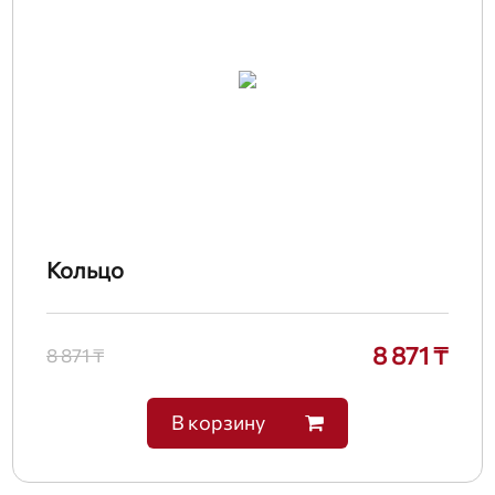
Кольцо
8 871 ₸
8 871 ₸
В корзину