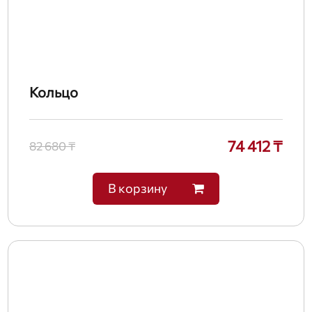
Кольцо
74 412 ₸
82 680 ₸
В корзину