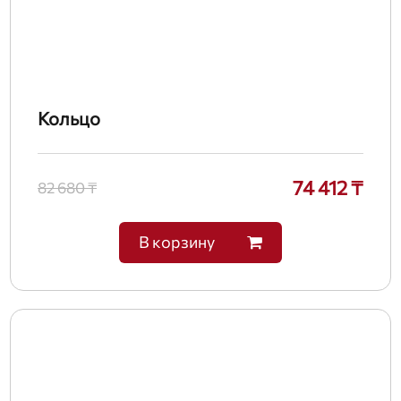
Кольцо
74 412 ₸
82 680 ₸
В корзину