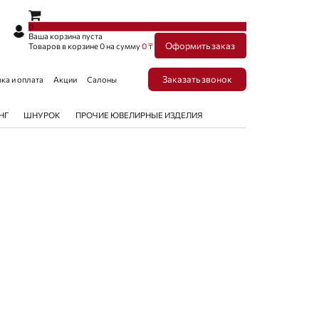
×
×
0
Ваша корзина пуста
Оформить заказ
Товаров в корзине
0
на сумму
0 ₸
Заказать звонок
ка и оплата
Акции
Салоны
НГ
ШНУРОК
ПРОЧИЕ ЮВЕЛИРНЫЕ ИЗДЕЛИЯ