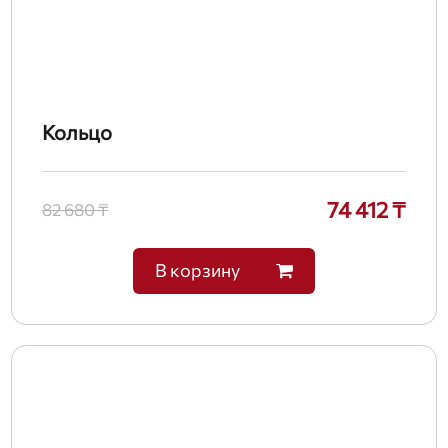
Кольцо
74 412 ₸
82 680 ₸
В корзину