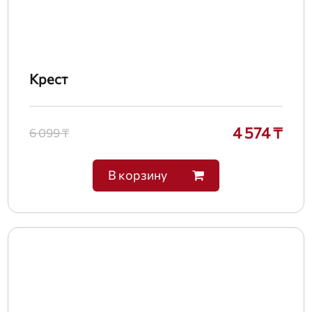
Крест
4 574 ₸
6 099 ₸
В корзину