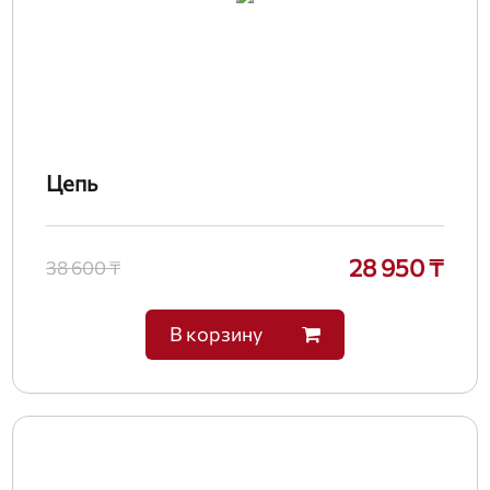
Цепь
28 950 ₸
38 600 ₸
В корзину