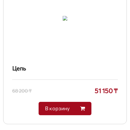
Цепь
51 150 ₸
68 200 ₸
В корзину