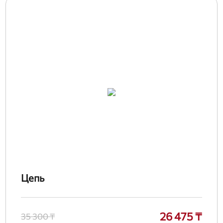
Цепь
26 475 ₸
35 300 ₸