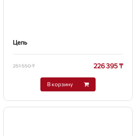
Цепь
226 395 ₸
251 550 ₸
В корзину