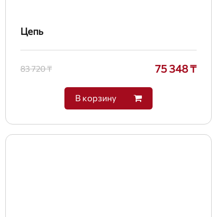
Цепь
75 348 ₸
83 720 ₸
В корзину