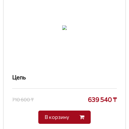
Цепь
639 540 ₸
710 600 ₸
В корзину