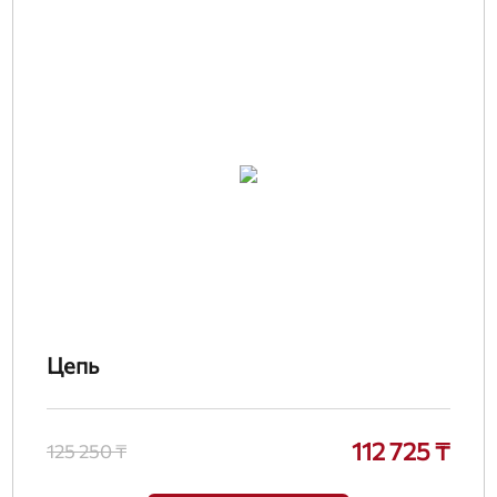
Цепь
112 725 ₸
125 250 ₸