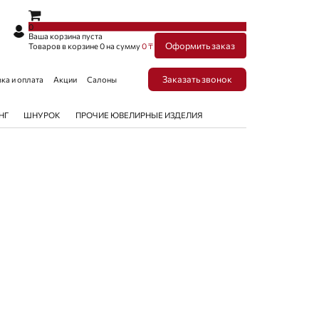
×
×
0
Ваша корзина пуста
Оформить заказ
Товаров в корзине
0
на сумму
0 ₸
Заказать звонок
ка и оплата
Акции
Салоны
НГ
ШНУРОК
ПРОЧИЕ ЮВЕЛИРНЫЕ ИЗДЕЛИЯ