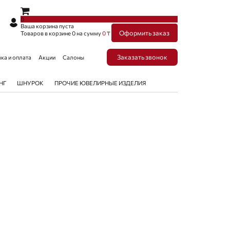
×
×
0
Ваша корзина пуста
Оформить заказ
Товаров в корзине
0
на сумму
0 ₸
Заказать звонок
ка и оплата
Акции
Салоны
НГ
ШНУРОК
ПРОЧИЕ ЮВЕЛИРНЫЕ ИЗДЕЛИЯ