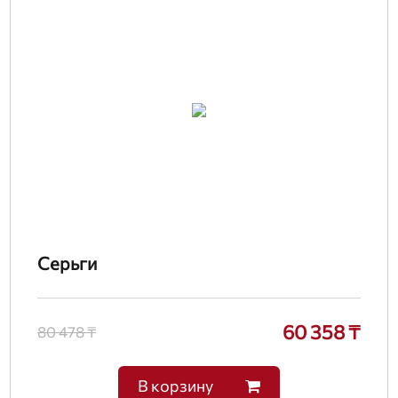
Серьги
60 358 ₸
80 478 ₸
В корзину