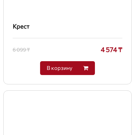
Крест
4 574 ₸
6 099 ₸
В корзину