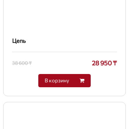
Цепь
28 950 ₸
38 600 ₸
В корзину