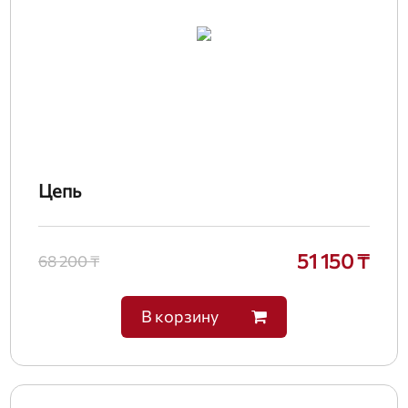
Цепь
51 150 ₸
68 200 ₸
В корзину