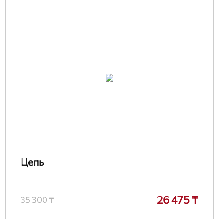
Цепь
26 475 ₸
35 300 ₸