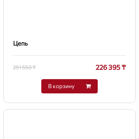
Цепь
226 395 ₸
251 550 ₸
В корзину