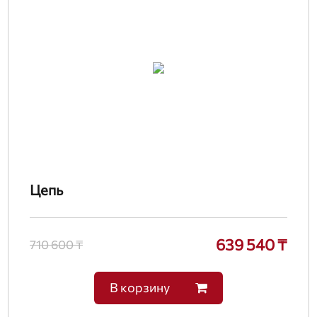
Цепь
639 540 ₸
710 600 ₸
В корзину