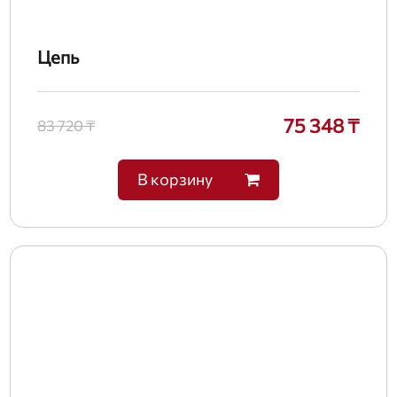
Цепь
75 348 ₸
83 720 ₸
В корзину