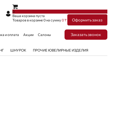
×
×
0
Ваша корзина пуста
Оформить заказ
Товаров в корзине
0
на сумму
0 ₸
Заказать звонок
ка и оплата
Акции
Салоны
НГ
ШНУРОК
ПРОЧИЕ ЮВЕЛИРНЫЕ ИЗДЕЛИЯ